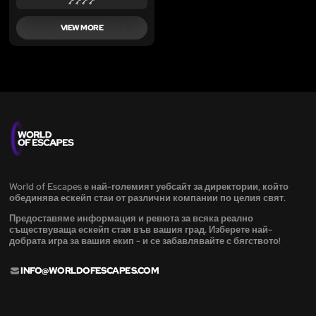
VIEW MORE
World of Escapes е най-големият уебсайт за директории, който
обединява ескейп стаи от различни компании по целия свят.
Предоставяме информация и ревюта за всяка реално
съществуваща ескейп стая във вашия град. Изберете най-
добрата игра за вашия екип - и се забавлявайте с бягството!
INFO@WORLDOFESCAPES.COM