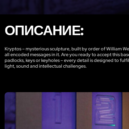
ОПИСАНИЕ:
Kryptos – mysterious sculpture, built by order of William W
all encoded messages in it. Are you ready to accept this ba
padlocks, keys or keyholes – every detail is designed to fulfi
light, sound and intellectual challenges.