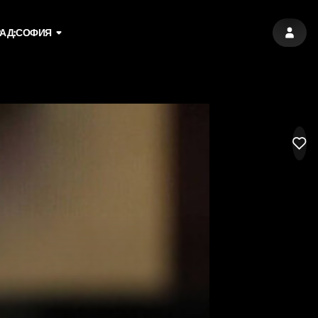
АД:
СОФИЯ
ВЛЕЗ
LIK