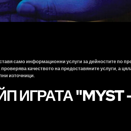
оставя само информационни услуги за дейностите по про
 проверява качеството на предоставяните услуги, а цял
пни източници.
П ИГРАТА "MYST 