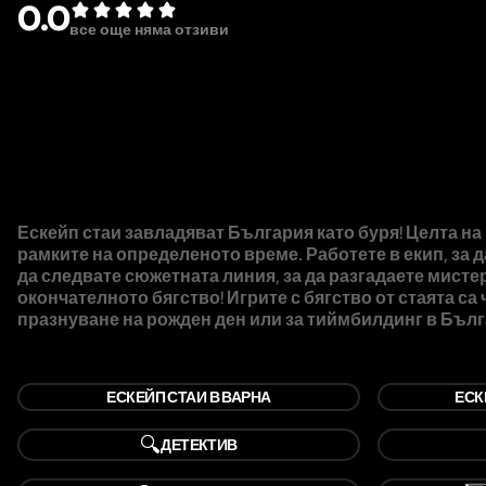
0.0
все още няма отзиви
Ескейп стаи завладяват България като буря! Целта на 
рамките на определеното време. Работете в екип, за 
да следвате сюжетната линия, за да разгадаете мистер
окончателното бягство! Игрите с бягство от стаята са 
празнуване на рожден ден или за тиймбилдинг в Бълг
ЕСКЕЙП СТАИ В ВАРНА
ЕСК
🔍
ДЕТЕКТИВ