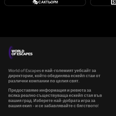
🎭
5️
С АКТЬОРИ
World of Escapes е най-големият уебсайт за
директории, който обединява ескейп стаи от
различни компании по целия свят.
Предоставяме информация и ревюта за
всяка реално съществуваща ескейп стая във
вашия град. Изберете най-добрата игра за
вашия екип - и се забавлявайте с бягството!