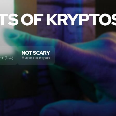
TS OF KRYPTO
NOT SCARY
т (1-4)
Ниво на страх