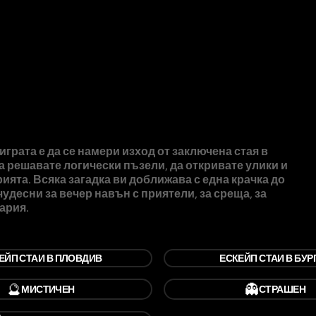
играта е да се намери изход от заключена стая в
да решавате логически пъзели, да откривате улики и
ията. Всяка загадка ви доближава с една крачка до
чудесни за вечер навън с приятели, за среща, за
ария.
ЕЙП СТАИ В ПЛОВДИВ
ЕСКЕЙП СТАИ В БУР
🔮
👻
МИСТИЧЕН
СТРАШЕН