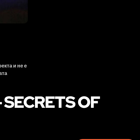
екта и не е
ата
- SECRETS OF