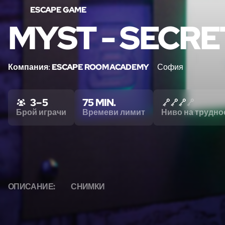
ESCAPE GAME
MYST - SECRE
Компания:
ESCAPE ROOM ACADEMY
София
3 – 5
75 MIN.
Брой играчи
Времеви лимит
Ниво на труднос
ОПИСАНИЕ:
СНИМКИ