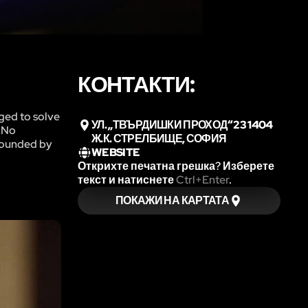
КОНТАКТИ:
aged to solve
УЛ. „ТВЪРДИШКИ ПРОХОД“ 23 1404
? No
Ж.К. СТРЕЛБИЩЕ, СОФИЯ
rrounded by
WEBSITE
Открихте печатна грешка? Изберете
текст и натиснете
Ctrl+Enter
.
ПОКАЖИ НА КАРТАТА