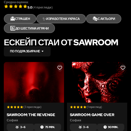
Средна оценка:
5.0
(
4
прегледи)
👻
✨
🎭
СТРАШЕН
ИЗРАБОТЕНА УКРАСА
С АКТЬОРИ
6️⃣
ДО ШЕСТИМА ИГРАЧИ
ЕСКЕЙП СТАИ ОТ SAWROOM
ПО ПОДРАЗБИРАНЕ
LIKE
LIKE
(3 прегледи)
(1 преглед)
SAWROOM: THE REVENGE
SAWROOM: GAME OVER
София
София
3 – 6
75 MIN.
3 – 6
90 MIN.