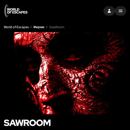
ВЛЕЗТЕ
MENU
World of Escapes
Фирми
SawRoom
SAWROOM