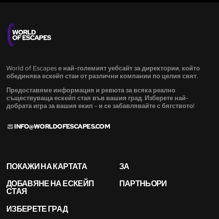
World of Escapes е най-големият уебсайт за директории, който
обединява ескейп стаи от различни компании по целия свят.
Предоставяме информация и ревюта за всяка реално
съществуваща ескейп стая във вашия град. Изберете най-
добрата игра за вашия екип - и се забавлявайте с бягството!
INFO@WORLDOFESCAPES.COM
ПОКАЖИ НА КАРТАТА
ЗА
ДОБАВЯНЕ НА ЕСКЕЙП
ПАРТНЬОРИ
СТАЯ
ИЗБЕРЕТЕ ГРАД