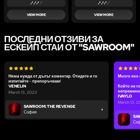
VIEW MORE
VIEW MORE
ПОСЛЕДНИ ОТЗИВИ ЗА
ЕСКЕЙП СТАИ ОТ "SAWROOM"
Няма нужда от дълъг коментар. Отидете и го
Много яко
изпитайте - препоръчвам!
VENELIN
Който не го
непременно
March 13, 2023
IVAYLO
March 13, 
SAWROOM: THE REVENGE
София
SA
Со